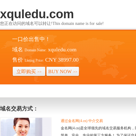
xquledu.com
您正在访问的域名可以转让!This domain name is for sale!
一口价出售中！
域名
xquledu.com
Domain Name:
售价
CNY 38997.00
Listing Price:
立即购买
BUY NOW
>>
>>
域名交易方式：
通过金名网(4.cn) 中介交易
金名网(4.cn)是全球领先的域名交易服务机
简单、安全、专业的第三方服务！ 为了保证交