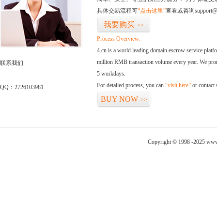
具体交易流程可
“点击这里”
查看或咨询support@
我要购买
>>
Process Overview:
4.cn is a world leading domain escrow service plat
million RMB transaction volume every year. We promi
联系我们
5 workdays.
For detailed process, you can
“visit here”
or contact
QQ：2726103981
BUY NOW
>>
Copyright © 1998 -2025 www